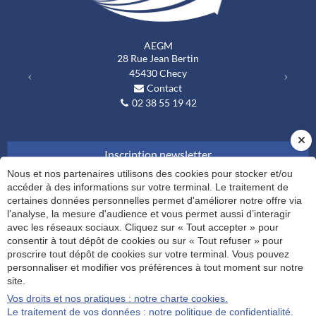
AEGM
Previous
Next
28 Rue Jean Bertin
45430
Checy
Contact
02 38 55 19 42
Inscription newsletter
Nous et nos partenaires utilisons des cookies pour stocker et/ou
accéder à des informations sur votre terminal. Le traitement de
RUBRIQUES
certaines données personnelles permet d'améliorer notre offre via
l'analyse, la mesure d'audience et vous permet aussi d’interagir
Notre cabinet
Nos expertises
Actualités
Blog
avec les réseaux sociaux. Cliquez sur « Tout accepter » pour
Contact
consentir à tout dépôt de cookies ou sur « Tout refuser » pour
proscrire tout dépôt de cookies sur votre terminal. Vous pouvez
personnaliser et modifier vos préférences à tout moment sur notre
site.
Plan du site
Administration
Vos droits et nos pratiques : notre charte cookies.
© 2022 - 2026
Site réalisé par Les Echos Publishing
Le traitement de vos données : notre politique de confidentialité.
Mentions légales et RGPD